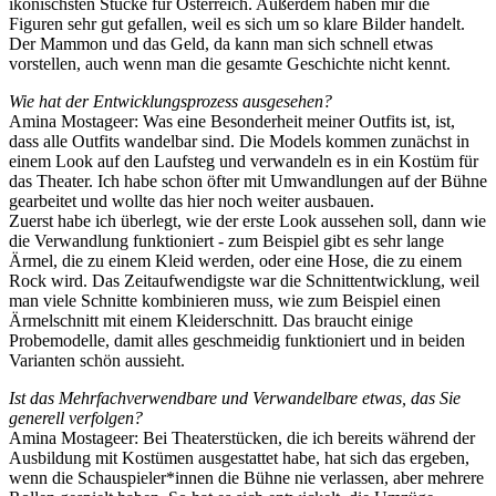
ikonischsten Stücke für Österreich. Außerdem haben mir die
Figuren sehr gut gefallen, weil es sich um so klare Bilder handelt.
Der Mammon und das Geld, da kann man sich schnell etwas
vorstellen, auch wenn man die gesamte Geschichte nicht kennt.
Wie hat der Entwicklungsprozess ausgesehen?
Amina Mostageer: Was eine Besonderheit meiner Outfits ist, ist,
dass alle Outfits wandelbar sind. Die Models kommen zunächst in
einem Look auf den Laufsteg und verwandeln es in ein Kostüm für
das Theater. Ich habe schon öfter mit Umwandlungen auf der Bühne
gearbeitet und wollte das hier noch weiter ausbauen.
Zuerst habe ich überlegt, wie der erste Look aussehen soll, dann wie
die Verwandlung funktioniert - zum Beispiel gibt es sehr lange
Ärmel, die zu einem Kleid werden, oder eine Hose, die zu einem
Rock wird. Das Zeitaufwendigste war die Schnittentwicklung, weil
man viele Schnitte kombinieren muss, wie zum Beispiel einen
Ärmelschnitt mit einem Kleiderschnitt. Das braucht einige
Probemodelle, damit alles geschmeidig funktioniert und in beiden
Varianten schön aussieht.
Ist das Mehrfachverwendbare und Verwandelbare etwas, das Sie
generell verfolgen?
Amina Mostageer: Bei Theaterstücken, die ich bereits während der
Ausbildung mit Kostümen ausgestattet habe, hat sich das ergeben,
wenn die Schauspieler*innen die Bühne nie verlassen, aber mehrere