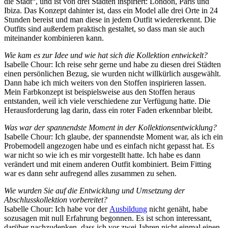
die Stadt“, und ist von drei Städten inspiriert: London, Paris und
Ibiza. Das Konzept dahinter ist, dass ein Model alle drei Orte in 24
Stunden bereist und man diese in jedem Outfit wiedererkennt. Die
Outfits sind außerdem praktisch gestaltet, so dass man sie auch
miteinander kombinieren kann.
Wie kam es zur Idee und wie hat sich die Kollektion entwickelt?
Isabelle Chour: Ich reise sehr gerne und habe zu diesen drei Städten
einen persönlichen Bezug, sie wurden nicht willkürlich ausgewählt.
Dann habe ich mich weiters von den Stoffen inspirieren lassen.
Mein Farbkonzept ist beispielsweise aus den Stoffen heraus
entstanden, weil ich viele verschiedene zur Verfügung hatte. Die
Herausforderung lag darin, dass ein roter Faden erkennbar bleibt.
Was war der spannendste Moment in der Kollektionsentwicklung?
Isabelle Chour: Ich glaube, der spannendste Moment war, als ich ein
Probemodell angezogen habe und es einfach nicht gepasst hat. Es
war nicht so wie ich es mir vorgestellt hatte. Ich habe es dann
verändert und mit einem anderen Outfit kombiniert. Beim Fitting
war es dann sehr aufregend alles zusammen zu sehen.
Wie wurden Sie auf die Entwicklung und Umsetzung der
Abschlusskollektion vorbereitet?
Isabelle Chour: Ich habe vor der
Ausbildung
nicht genäht, habe
sozusagen mit null Erfahrung begonnen. Es ist schon interessant,
darüber nachzudenken, dass ich vor zwei Jahren nicht einmal einen