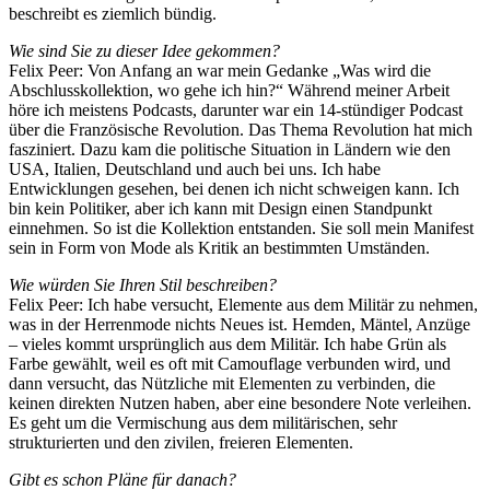
beschreibt es ziemlich bündig.
Wie sind Sie zu dieser Idee gekommen?
Felix Peer: Von Anfang an war mein Gedanke „Was wird die
Abschlusskollektion, wo gehe ich hin?“ Während meiner Arbeit
höre ich meistens Podcasts, darunter war ein 14-stündiger Podcast
über die Französische Revolution. Das Thema Revolution hat mich
fasziniert. Dazu kam die politische Situation in Ländern wie den
USA, Italien, Deutschland und auch bei uns. Ich habe
Entwicklungen gesehen, bei denen ich nicht schweigen kann. Ich
bin kein Politiker, aber ich kann mit Design einen Standpunkt
einnehmen. So ist die Kollektion entstanden. Sie soll mein Manifest
sein in Form von Mode als Kritik an bestimmten Umständen.
Wie würden Sie Ihren Stil beschreiben?
Felix Peer: Ich habe versucht, Elemente aus dem Militär zu nehmen,
was in der Herrenmode nichts Neues ist. Hemden, Mäntel, Anzüge
– vieles kommt ursprünglich aus dem Militär. Ich habe Grün als
Farbe gewählt, weil es oft mit Camouflage verbunden wird, und
dann versucht, das Nützliche mit Elementen zu verbinden, die
keinen direkten Nutzen haben, aber eine besondere Note verleihen.
Es geht um die Vermischung aus dem militärischen, sehr
strukturierten und den zivilen, freieren Elementen.
Gibt es schon Pläne für danach?